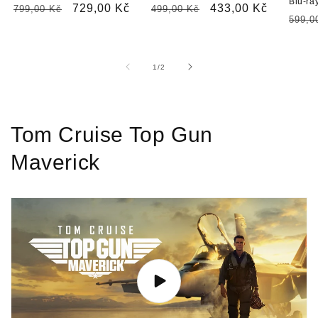
Blu-ra
Běžná
Výprodejová
729,00 Kč
Běžná
Výprodejová
433,00 Kč
799,00 Kč
499,00 Kč
Běžn
599,0
cena
cena
cena
cena
cena
z
1
/
2
Tom Cruise Top Gun
Maverick