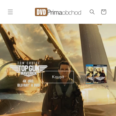
Přejít k
obsahu
Košík
Koupit