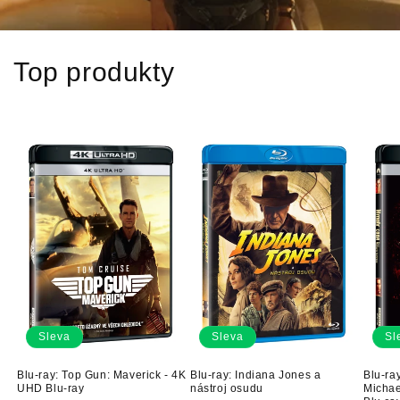
Top produkty
Sleva
Sleva
Sl
Blu-ray: Top Gun: Maverick - 4K
Blu-ray: Indiana Jones a
Blu-ra
UHD Blu-ray
nástroj osudu
Michae